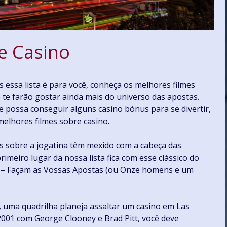
e Casino
 essa lista é para você, conheça os melhores filmes
 te farão gostar ainda mais do universo das apostas.
que possa conseguir alguns
casino bónus
para se divertir,
 melhores filmes sobre casino.
es sobre a jogatina têm mexido com a cabeça das
imeiro lugar da nossa lista fica com esse clássico do
n – Façam as Vossas Apostas (ou Onze homens e um
s, uma quadrilha planeja assaltar um casino em Las
2001 com George Clooney e Brad Pitt, você deve