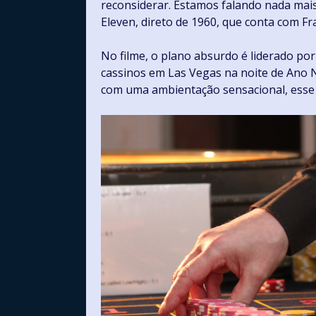
reconsiderar. Estamos falando nada mais
Eleven, direto de 1960, que conta com Fr
No filme, o plano absurdo é liderado po
cassinos em Las Vegas na noite de Ano 
com uma ambientação sensacional, esse cl