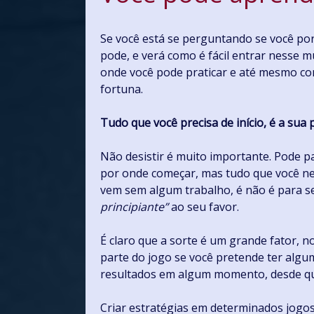
Se você está se perguntando se você por
pode, e verá como é fácil entrar nesse m
onde você pode praticar e até mesmo c
fortuna.
Tudo que você precisa de início, é a sua
Não desistir é muito importante. Pode pa
por onde começar, mas tudo que você nec
vem sem algum trabalho, é não é para s
principiante”
ao seu favor.
É claro que a sorte é um grande fator, n
parte do jogo se você pretende ter algum
resultados em algum momento, desde qu
Criar estratégias em determinados jogos