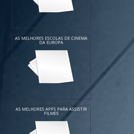
AS MELHORES ESCOLAS DE CINEMA
DA EUROPA
AS MELHORES APPS PARA ASSISTIR
FILMES