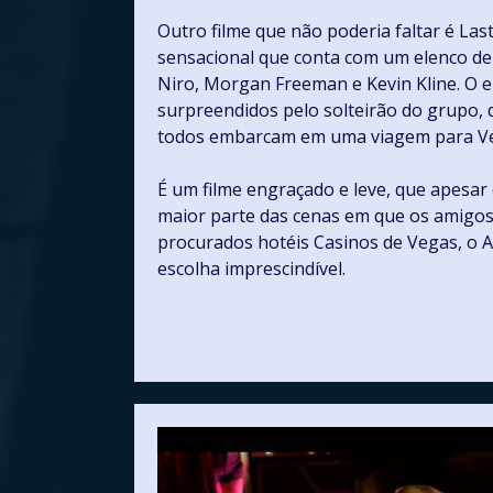
Outro filme que não poderia faltar é La
sensacional que conta com um elenco d
Niro, Morgan Freeman e Kevin Kline. O e
surpreendidos pelo solteirão do grupo, 
todos embarcam em uma viagem para V
É um filme engraçado e leve, que apesar d
maior parte das cenas em que os amigo
procurados hotéis Casinos de Vegas, o Ar
escolha imprescindível.