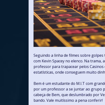
Seguindo a linha de filmes sobre golpes
com Kevin Spacey no elenco. Na trama, a
professor para trapacear pelos Casinos
estatísticas, onde conseguem muito dinh
Bem é um estudante do M.I.T com grande
por um professor a se juntar ao grupo 
cabeça de Bem, que deslumbrado por Vega
bando. Vale muitíssimo a pena conferir!